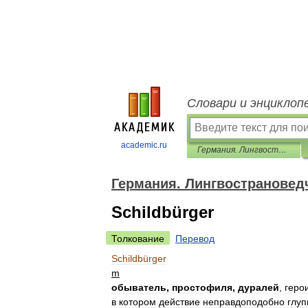
Словари и энциклоп
academic.ru
Германия. Лингвострановедческий словарь
Германия. Лингвострановед
Schildbürger
Толкование
Перевод
Schildbürger
m
обыватель
,
простофиля
,
дуралей
,
геро
в
котором
действие
неправдоподобно
глуп