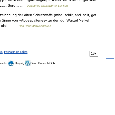
48.) [Zusätze und Ergänzungen] 2 Wenn die Schildbürger vom
. Lat.: Sero… …
Deutsches Sprichwörter-Lexikon
ichnung der alten Schutzwaffe (mhd. schilt, ahd. scilt, got.
im Sinne von »Abgespaltenes« zu der idg. Wurzel *‹s›kel
 B. aisl.… …
Das Herkunftswörterbuch
ка
,
Реклама на сайте
18+
omla,
Drupal,
WordPress, MODx.