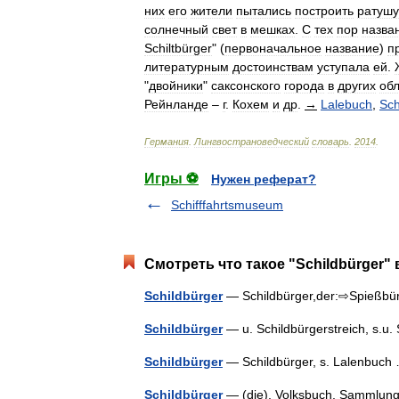
них
его
жители
пытались
построить
ратушу
солнечный
свет
в
мешках
.
С
тех
пор
назва
Schiltbürger
" (
первоначальное
название
)
п
литературным
достоинствам
уступала
ей
.
"
двойники
"
саксонского
города
в
других
об
Рейнланде
–
г
.
Кохем
и
др
.
→
Lalebuch
,
Sc
Германия
.
Лингвострановедческий
словарь
.
2014
.
Игры ⚽
Нужен реферат?
Schifffahrtsmuseum
Смотреть что такое "Schildbürger" 
Schildbürger
— Schildbürger,der:⇨Spießb
Schildbürger
— u. Schildbürgerstreich, s.u
Schildbürger
— Schildbürger, s. Lalenbuc
Schildbürger
— (die), Volksbuch, Sammlung t