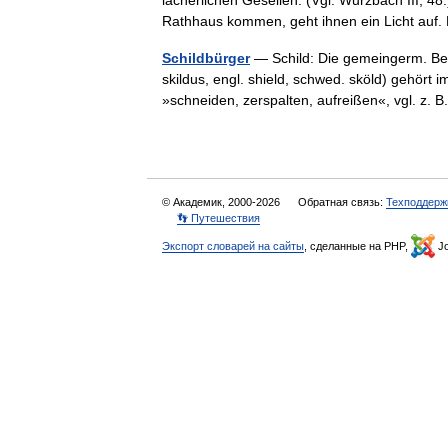
lächerlichen Gesellen. (Vgl. Wurzbach III, 
Rathhaus kommen, geht ihnen ein Licht auf
Schildbürger
— Schild: Die gemeingerm. Beze
skildus, engl. shield, schwed. sköld) gehört 
»schneiden, zerspalten, aufreißen«, vgl. z.
© Академик, 2000-2026
Обратная связь:
Техподдерж
👣 Путешествия
Экспорт словарей на сайты
, сделанные на PHP,
Jo