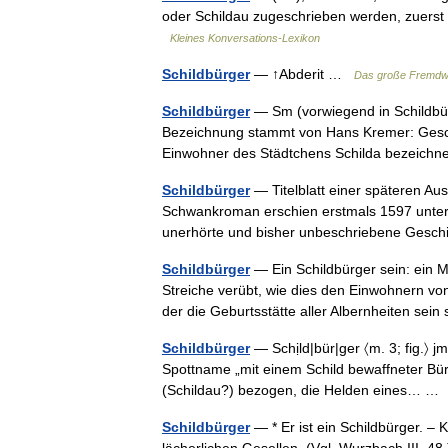
oder Schildau zugeschrieben werden, zuerst
Kleines Konversations-Lexikon
Schildbürger
— ↑Abderit …
Das große Fremdw
Schildbürger
— Sm (vorwiegend in Schildbürg
Bezeichnung stammt von Hans Kremer: Geschi
Einwohner des Städtchens Schilda bezeich
Schildbürger
— Titelblatt einer späteren Au
Schwankroman erschien erstmals 1597 unter 
unerhörte und bisher unbeschriebene Ges
Schildbürger
— Ein Schildbürger sein: ein M
Streiche verübt, wie dies den Einwohnern vo
der die Geburtsstätte aller Albernheiten se
Schildbürger
— Schịld|bür|ger 〈m. 3; fig.〉 j
Spottname „mit einem Schild bewaffneter Bür
(Schildau?) bezogen, die Helden eines… 
Schildbürger
— * Er ist ein Schildbürger. –