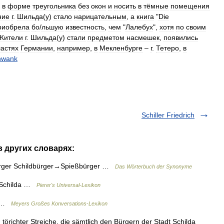
в
форме
треугольника
без
окон
и
носить
в
тёмные
помещения
ние
г
.
Шильда
(
у
)
стало
нарицательным
,
а
книга
"
Die
риобрела
б
о
/
льшую
известность
,
чем
"
Лалебух
",
хотя
по
своим
Жители
г
.
Шильда
(
у
)
стали
предметом
насмешек
,
появились
ластях
Германии
,
например
,
в
Мекленбурге
–
г
.
Тетеро
,
в
hwank
Schiller Friedrich
в других словарях:
ürger Schildbürger→Spießbürger …
Das Wörterbuch der Synonyme
. Schilda …
Pierer's Universal-Lexikon
h …
Meyers Großes Konversations-Lexikon
örichter Streiche, die sämtlich den Bürgern der Stadt Schilda