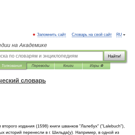
Запомнить сайт
Словарь на свой сайт
RU
едии на Академике
Найти!
Толкования
Переводы
Книги
Игры ⚽
ческий словарь
и
второго
издания
(
1598
)
книги
шванков
"
Лалебух
" ("
Lalebuch
"),
ых
историй
перенесли
в
г
.
Шильда
(
у
).
Например
,
в
одной
из