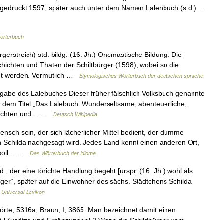
 gedruckt 1597, später auch unter dem Namen Lalenbuch (s.d.) …
örterbuch
erstreich) std. bildg. (16. Jh.) Onomastische Bildung. Die
chten und Thaten der Schiltbürger (1598), wobei so die
net werden. Vermutlich …
Etymologisches Wörterbuch der deutschen sprache
sgabe des Lalebuches Dieser früher fälschlich Volksbuch genannte
dem Titel „Das Lalebuch. Wunderseltsame, abenteuerliche,
chichten und… …
Deutsch Wikipedia
ensch sein, der sich lächerlicher Mittel bedient, der dumme
n Schilda nachgesagt wird. Jedes Land kennt einen anderen Ort,
in soll… …
Das Wörterbuch der Idiome
md., der eine törichte Handlung begeht [urspr. (16. Jh.) wohl als
ger“, später auf die Einwohner des sächs. Städtchens Schilda
…
Universal-Lexikon
 Körte, 5316a; Braun, I, 3865. Man bezeichnet damit einen